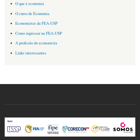
O que é economia
O curso de Economia
Economistas da FEA-USP
Como ingressar na FEA-USP
A profissão do economista
Links interessantes