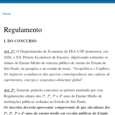
ECONOTEEN
Pular
para o
Início
conteúdo
Você está aqui
principal
Regulamento
I. DO CONCURSO
Art. 1º:
O Departamento de Economia da FEA-USP promoverá, em
2026, o XX Prêmio Econoteen de Ensaios, objetivando estimular os
alunos do Ensino Médio do sistema público de ensino do Estado de
São Paulo, na pesquisa e no estudo do tema:
"Geopolítica e Conflitos:
Os impactos econômicos das guerras contemporâneas nas cadeias de
suprimentos, energia e segurança alimentar global".
Art. 2º:
Somente poderão concorrer ao prêmio instituído por este
Regulamento alunos dos 1º, 2º, 3º e 4º anos do Ensino Médio de
instituições públicas sediadas no Estado de São Paulo.
Os inscritos deverão apresentar comprovante de que são alunos dos
1º, 2º, 3º e 4° anos do ensino médio em escolas públicas do Estado