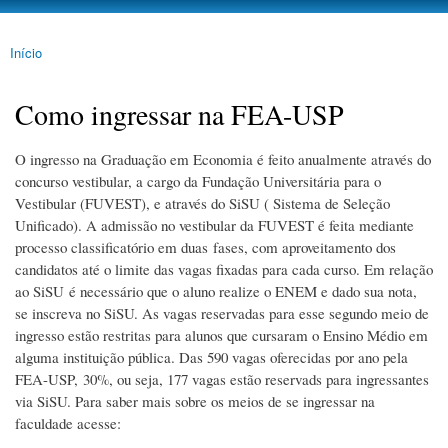
ECONOTEEN
Pular
para o
Início
conteúdo
Você está aqui
principal
Como ingressar na FEA-USP
O ingresso na Graduação em Economia é feito anualmente através do
concurso vestibular, a cargo da Fundação Universitária para o
Vestibular (FUVEST), e através do SiSU ( Sistema de Seleção
Unificado). A admissão no vestibular da FUVEST é feita mediante
processo classificatório em duas fases, com aproveitamento dos
candidatos até o limite das vagas fixadas para cada curso. Em relação
ao SiSU é necessário que o aluno realize o ENEM e dado sua nota,
se inscreva no SiSU. As vagas reservadas para esse segundo meio de
ingresso estão restritas para alunos que cursaram o Ensino Médio em
alguma instituição pública. Das 590 vagas oferecidas por ano pela
FEA-USP, 30%, ou seja, 177 vagas estão reservads para ingressantes
via SiSU. Para saber mais sobre os meios de se ingressar na
faculdade acesse: